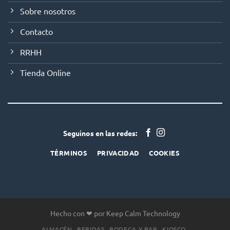
Sobre nosotros
Contacto
RRHH
Tienda Online
Seguinos en las redes:
TÉRMINOS
PRIVACIDAD
COOKIES
Hecho con ❤ por Keep Calm Technology
ALMACÉN
BEBIDAS
BODEGA Y BAR
KIOSCO