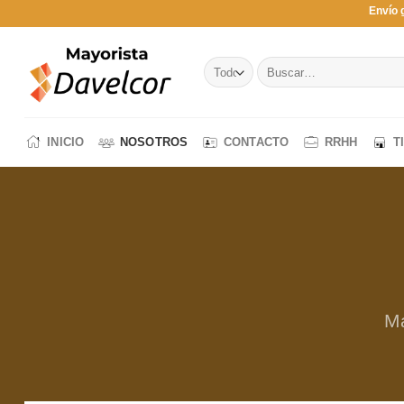
Saltar
Envío 
al
contenido
Buscar
por:
INICIO
NOSOTROS
CONTACTO
RRHH
T
Ma