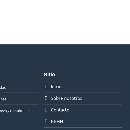
Sitio
Inicio
idad
Sobre nosotros
ones
Contacto
y reembolsos
ones
RRHH