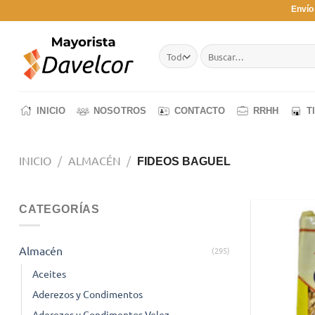
Saltar
Envío
al
contenido
Buscar
por:
INICIO
NOSOTROS
CONTACTO
RRHH
T
INICIO
/
ALMACÉN
/
FIDEOS BAGUEL
CATEGORÍAS
Almacén
(295)
Aceites
Aderezos y Condimentos
Aderezos y Condimentos Velez