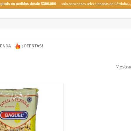
— solo para zonas seleccionadas de Córdoba
 gratis en pedidos desde $300.000
Ve
IENDA
¡OFERTAS!
Mostran