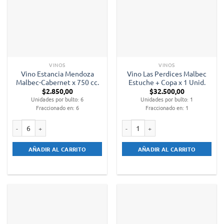
VINOS
VINOS
Vino Estancia Mendoza
Vino Las Perdices Malbec
Malbec-Cabernet x 750 cc.
Estuche + Copa x 1 Unid.
$
2.850,00
$
32.500,00
Unidades por bulto: 6
Unidades por bulto: 1
Fraccionado en: 6
Fraccionado en: 1
Vino Estancia Mendoza Malbec-Cabernet x 750 cc. cantidad
Vino Las Perdices Malbec Estuche + 
AÑADIR AL CARRITO
AÑADIR AL CARRITO