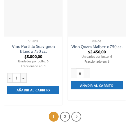
VINOS
VINOS
Vino Portillo Suavignon
Vino Quara Malbec x 750 cc.
Blanc x 750 cc.
$
2.450,00
$
5.000,00
Unidades por bulto: 6
Unidades por bulto: 6
Fraccionado en: 6
Fraccionado en: 1
Vino Quara Malbec x 750 cc. cantid
Vino Portillo Suavignon Blanc x 750 cc. cantidad
AÑADIR AL CARRITO
AÑADIR AL CARRITO
1
2