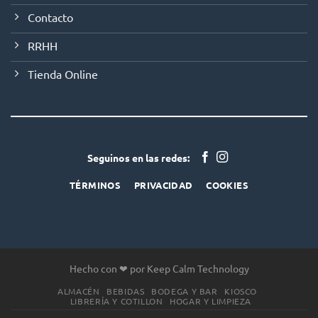
Contacto
RRHH
Tienda Online
Seguinos en las redes:
TÉRMINOS
PRIVACIDAD
COOKIES
Hecho con ❤ por Keep Calm Technology
ALMACÉN
BEBIDAS
BODEGA Y BAR
KIOSCO
LIBRERÍA Y COTILLON
HOGAR Y LIMPIEZA