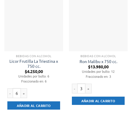
BEBIDAS CON ALCOHOL
BEBIDAS CON ALCOHOL
Licor Frutilla La Triestina x
Ron Malibu x 750 cc.
750 cc.
$
13.980,00
$
4.250,00
Unidades por bulto: 12
Unidades por bulto: 6
Fraccionado en: 3
Fraccionado en: 6
Ron Malibu x 750 cc. cantidad
Licor Frutilla La Triestina x 750 cc. cantidad
AÑADIR AL CARRITO
AÑADIR AL CARRITO