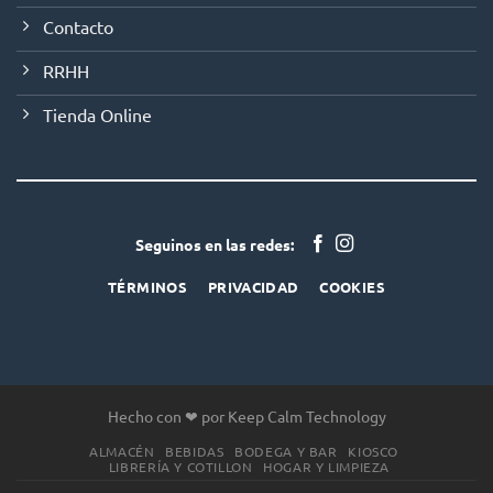
Contacto
RRHH
Tienda Online
Seguinos en las redes:
TÉRMINOS
PRIVACIDAD
COOKIES
Hecho con ❤ por Keep Calm Technology
ALMACÉN
BEBIDAS
BODEGA Y BAR
KIOSCO
LIBRERÍA Y COTILLON
HOGAR Y LIMPIEZA