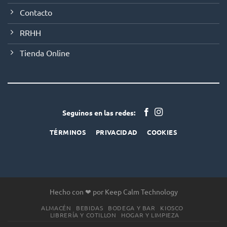
Contacto
RRHH
Tienda Online
Seguinos en las redes:
TÉRMINOS
PRIVACIDAD
COOKIES
Hecho con ❤ por Keep Calm Technology
ALMACÉN
BEBIDAS
BODEGA Y BAR
KIOSCO
LIBRERÍA Y COTILLON
HOGAR Y LIMPIEZA