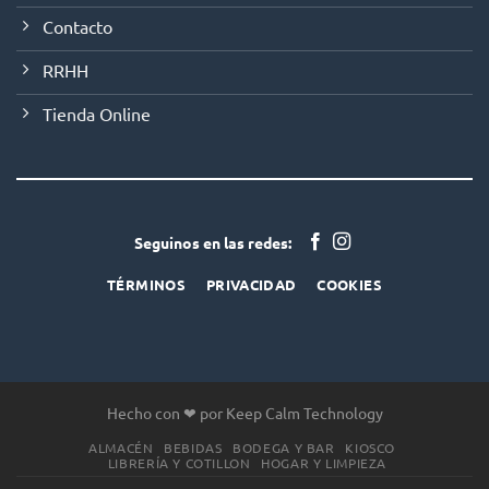
Contacto
RRHH
Tienda Online
Seguinos en las redes:
TÉRMINOS
PRIVACIDAD
COOKIES
Hecho con ❤ por Keep Calm Technology
ALMACÉN
BEBIDAS
BODEGA Y BAR
KIOSCO
LIBRERÍA Y COTILLON
HOGAR Y LIMPIEZA