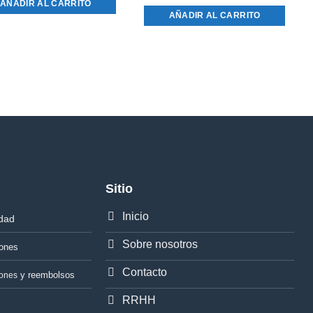
Chocolate Hamlet x 43 gr. - Blanco y C
AÑADIR AL CARRITO
AÑADIR AL CARRITO
Sitio
Inicio
idad
Sobre nosotros
iones
Contacto
y reembolsos
iones
RRHH