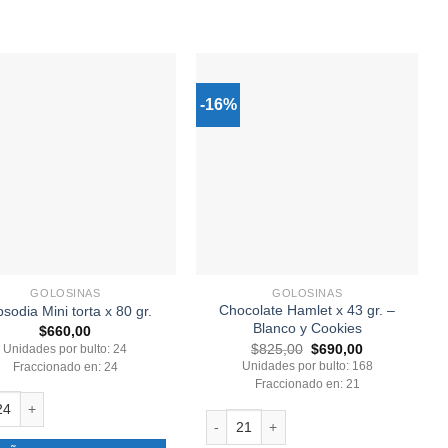
-16%
GOLOSINAS
GOLOSINAS
Chocolate Hamlet x 43 gr. –
sodia Mini torta x 80 gr.
Blanco y Cookies
$
660,00
El
El
$
825,00
$
690,00
Unidades por bulto: 24
precio
precio
Unidades por bulto: 168
Fraccionado en: 24
original
actual
Fraccionado en: 21
era:
es:
$825,00.
$690,00.
dia Mini torta x 80 gr. cantidad