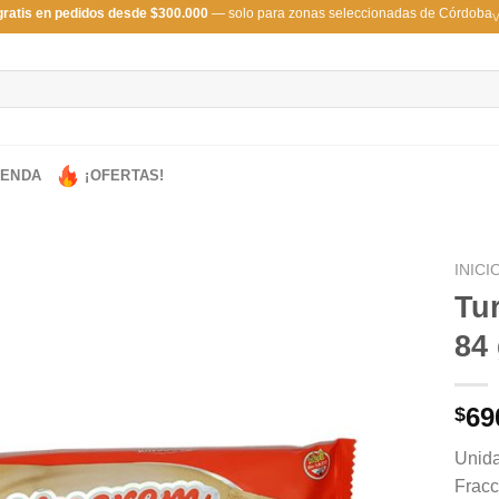
gratis en pedidos desde $300.000
— solo para zonas seleccionadas de Córdoba
V
IENDA
¡OFERTAS!
INICI
Tu
84 
69
$
Unida
Fracc