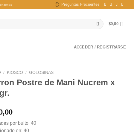
Preguntas Frecuentes
er zonas
$
0,00
ACCEDER / REGISTRARSE
O
/
KIOSCO
/
GOLOSINAS
rron Postre de Mani Nucrem x
gr.
0,00
des por bulto: 40
ionado en: 40