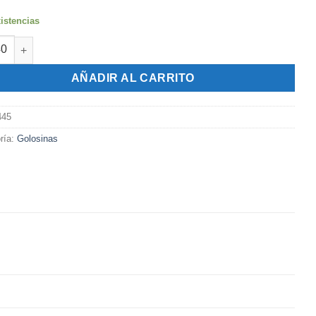
istencias
n Postre de Mani Nucrem x 84 gr. cantidad
AÑADIR AL CARRITO
445
ría:
Golosinas