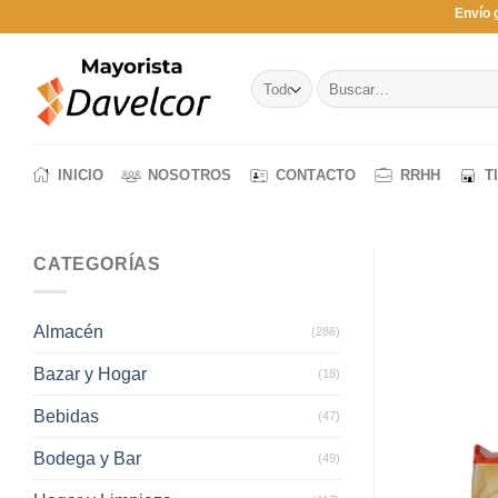
Saltar
Envío 
al
contenido
Buscar
por:
INICIO
NOSOTROS
CONTACTO
RRHH
T
CATEGORÍAS
Almacén
(286)
Bazar y Hogar
(18)
Bebidas
(47)
Bodega y Bar
(49)