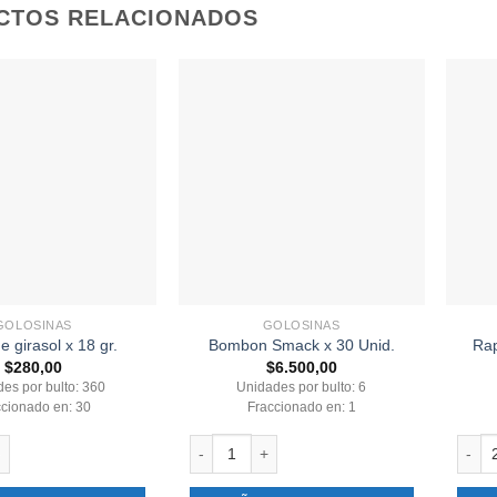
CTOS RELACIONADOS
GOLOSINAS
GOLOSINAS
e girasol x 18 gr.
Bombon Smack x 30 Unid.
Rap
$
280,00
$
6.500,00
es por bulto: 360
Unidades por bulto: 6
ccionado en: 30
Fraccionado en: 1
rasol x 18 gr. cantidad
Bombon Smack x 30 Unid. cantidad
Rapso