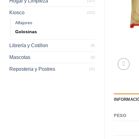
Hogar y Limpieza
(117)
Kiosco
(121)
Alfajores
Golosinas
Librería y Cotillon
(6)
Mascotas
(2)
Reposteria y Postres
(11)
INFORMACI
PESO