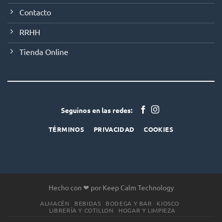
Contacto
RRHH
Tienda Online
Seguinos en las redes:
TÉRMINOS
PRIVACIDAD
COOKIES
Hecho con ❤ por Keep Calm Technology
ALMACÉN
BEBIDAS
BODEGA Y BAR
KIOSCO
LIBRERÍA Y COTILLON
HOGAR Y LIMPIEZA