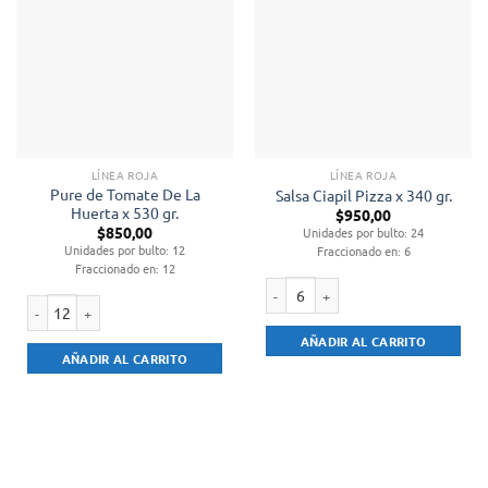
LÍNEA ROJA
LÍNEA ROJA
Pure de Tomate De La
Salsa Ciapil Pizza x 340 gr.
Huerta x 530 gr.
$
950,00
$
850,00
Unidades por bulto: 24
Unidades por bulto: 12
Fraccionado en: 6
Fraccionado en: 12
Salsa Ciapil Pizza x 340 gr. cantidad
Pure de Tomate De La Huerta x 530 gr. cantidad
AÑADIR AL CARRITO
AÑADIR AL CARRITO