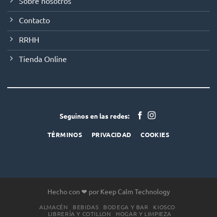
Sobre nosotros
Contacto
RRHH
Tienda Online
Seguinos en las redes:
TÉRMINOS
PRIVACIDAD
COOKIES
Hecho con ❤ por Keep Calm Technology
ALMACÉN
BEBIDAS
BODEGA Y BAR
KIOSCO
LIBRERÍA Y COTILLON
HOGAR Y LIMPIEZA