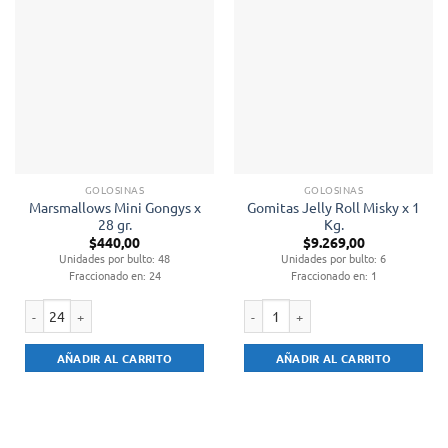
GOLOSINAS
GOLOSINAS
Marsmallows Mini Gongys x
Gomitas Jelly Roll Misky x 1
28 gr.
Kg.
$
440,00
$
9.269,00
Unidades por bulto: 48
Unidades por bulto: 6
Fraccionado en: 24
Fraccionado en: 1
Marsmallows Mini Gongys x 28 gr. cantidad
Gomitas Jelly Roll Misky x 1 Kg. can
AÑADIR AL CARRITO
AÑADIR AL CARRITO