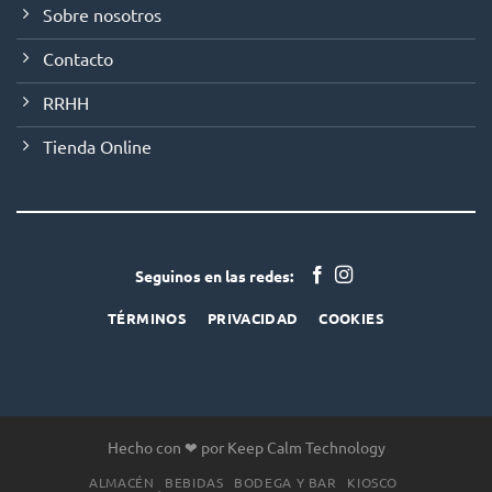
Sobre nosotros
Contacto
RRHH
Tienda Online
Seguinos en las redes:
TÉRMINOS
PRIVACIDAD
COOKIES
Hecho con ❤ por Keep Calm Technology
ALMACÉN
BEBIDAS
BODEGA Y BAR
KIOSCO