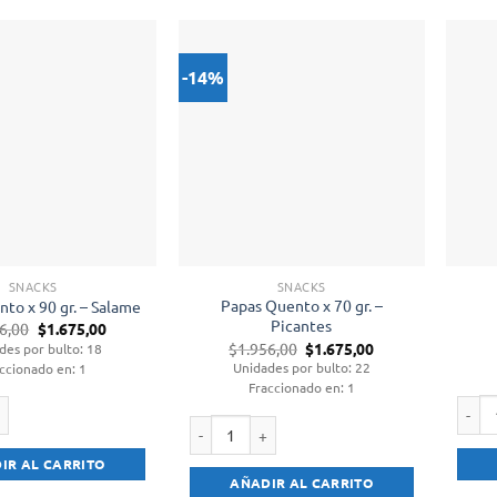
-14%
SNACKS
SNACKS
Papas Quento x 70 gr. –
to x 90 gr. – Salame
Picantes
El
El
6,00
$
1.675,00
precio
precio
El
El
$
1.956,00
$
1.675,00
des por bulto: 18
original
actual
precio
precio
Unidades por bulto: 22
ccionado en: 1
era:
es:
original
actual
Fraccionado en: 1
$1.956,00.
$1.675,00.
era:
es:
$1.956,00.
$1.675,00.
o x 90 gr. - Salame cantidad
Palito
Papas Quento x 70 gr. - Picantes cantidad
IR AL CARRITO
AÑADIR AL CARRITO