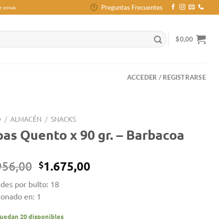
Preguntas Frecuentes
r zonas
$
0,00
ACCEDER / REGISTRARSE
O
/
ALMACÉN
/
SNACKS
as Quento x 90 gr. – Barbacoa
El
El
1.675,00
956,00
$
precio
precio
des por bulto: 18
original
actual
ionado en: 1
era:
es:
$1.956,00.
$1.675,00.
uedan 20 disponibles