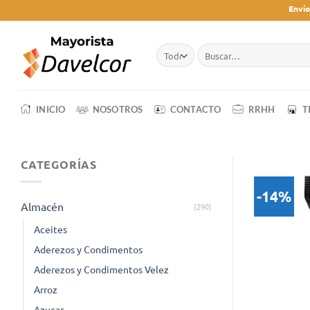
Saltar
Envío
al
contenido
Buscar
por:
INICIO
NOSOTROS
CONTACTO
RRHH
T
CATEGORÍAS
-14%
Almacén
(290)
Aceites
Aderezos y Condimentos
Aderezos y Condimentos Velez
Arroz
Azucar