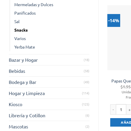
Mermeladas y Dulces
Panificados
-14%
Sal
Snacks
Varios
Yerba Mate
Bazar y Hogar
(18)
Bebidas
(58)
Papas Quen
Bodega y Bar
(49)
$
1.95
Unida
Hogar y Limpieza
(114)
Fra
Kiosco
(125)
Librería y Cotillon
(6)
Papas Quent
AÑAD
Mascotas
(2)