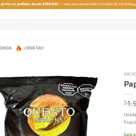
 gratis en pedidos desde $300.000
— solo para zonas seleccionadas de Córdoba
Ve
IENDA
¡OFERTAS!
INICI
Pap
1.
$
Unida
Fracc
Solo q