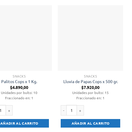
SNACKS
SNACKS
Palitos Cops x 1 Kg.
Lluvia de Papas Cops x 500 gr.
$
4.890,00
$
7.920,00
Unidades por bulto: 10
Unidades por bulto: 15
Fraccionado en: 1
Fraccionado en: 1
s Cops x 1 Kg. cantidad
Lluvia de Papas Cops x 500 gr. cantidad
AÑADIR AL CARRITO
AÑADIR AL CARRITO