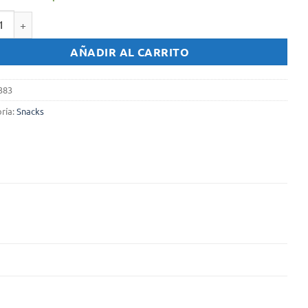
Quento x 90 gr. - Barbacoa cantidad
AÑADIR AL CARRITO
383
ría:
Snacks