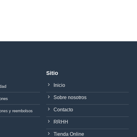
Sitio
Inicio
idad
Sobre nosotros
iones
Contacto
y reembolsos
iones
RRHH
Tienda Online