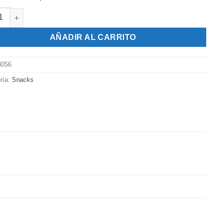
 Quento x 45 gr. - Ketchup cantidad
AÑADIR AL CARRITO
3056
ría:
Snacks