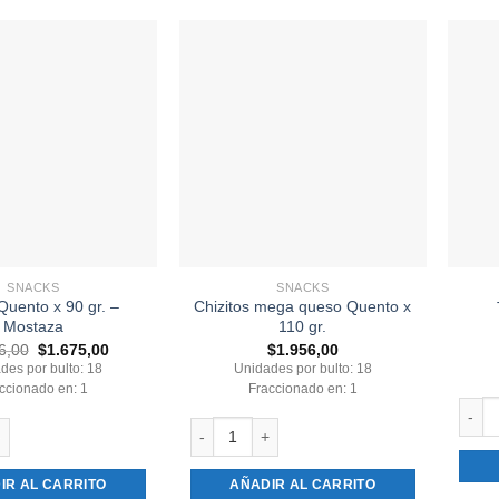
SNACKS
SNACKS
uento x 90 gr. –
Chizitos mega queso Quento x
Mostaza
110 gr.
El
El
6,00
$
1.675,00
$
1.956,00
precio
precio
des por bulto: 18
Unidades por bulto: 18
original
actual
ccionado en: 1
Fraccionado en: 1
era:
es:
$1.956,00.
$1.675,00.
Tutuc
o x 90 gr. - Mostaza cantidad
Chizitos mega queso Quento x 110 gr. canti
IR AL CARRITO
AÑADIR AL CARRITO