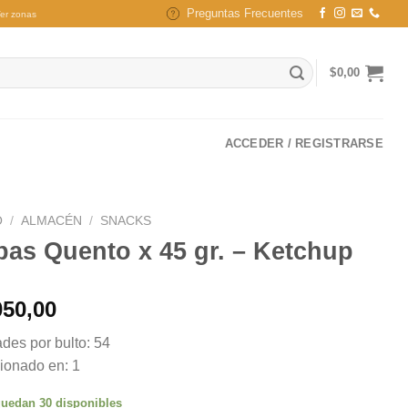
Preguntas Frecuentes
er zonas
$
0,00
ACCEDER / REGISTRARSE
O
/
ALMACÉN
/
SNACKS
pas Quento x 45 gr. – Ketchup
050,00
des por bulto: 54
ionado en: 1
uedan 30 disponibles