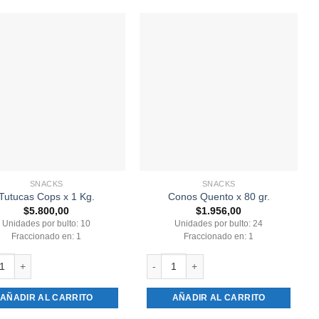
SNACKS
SNACKS
Tutucas Cops x 1 Kg.
Conos Quento x 80 gr.
$
5.800,00
$
1.956,00
Unidades por bulto: 10
Unidades por bulto: 24
Fraccionado en: 1
Fraccionado en: 1
as Cops x 1 Kg. cantidad
Conos Quento x 80 gr. cantidad
dad
AÑADIR AL CARRITO
AÑADIR AL CARRITO