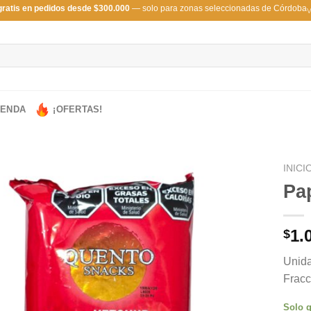
gratis en pedidos desde $300.000
— solo para zonas seleccionadas de Córdoba
V
IENDA
¡OFERTAS!
INICI
Pa
1.
$
Unida
Fracc
Solo q