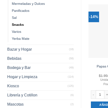
Mermeladas y Dulces
Panificados
-14%
Sal
Snacks
Varios
Yerba Mate
Bazar y Hogar
(18)
Bebidas
(58)
Papas Q
Bodega y Bar
(49)
$
1.95
Hogar y Limpieza
(114)
Unida
Fra
Kiosco
(125)
Librería y Cotillon
(6)
Papas Quent
Mascotas
(2)
AÑAD