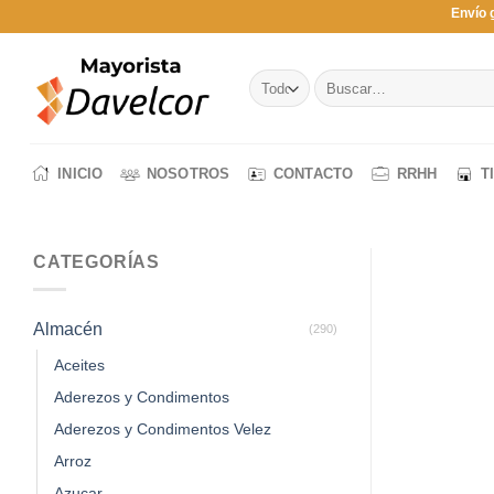
Saltar
Envío 
al
contenido
Buscar
por:
INICIO
NOSOTROS
CONTACTO
RRHH
T
CATEGORÍAS
Almacén
(290)
Aceites
Aderezos y Condimentos
Aderezos y Condimentos Velez
Arroz
Azucar