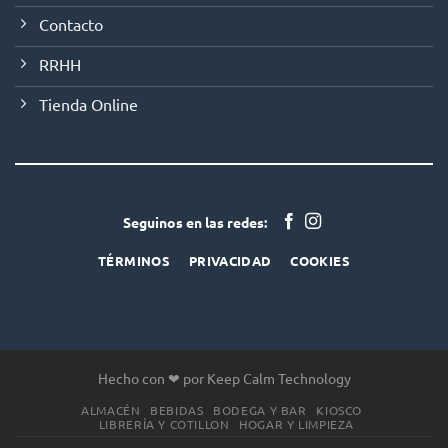
Contacto
RRHH
Tienda Online
Seguinos en las redes:
TÉRMINOS
PRIVACIDAD
COOKIES
Hecho con ❤ por Keep Calm Technology
ALMACÉN
BEBIDAS
BODEGA Y BAR
KIOSCO
LIBRERÍA Y COTILLON
HOGAR Y LIMPIEZA