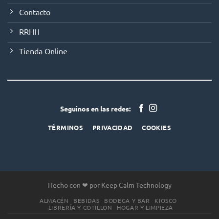
Contacto
RRHH
Tienda Online
Seguinos en las redes:
TÉRMINOS
PRIVACIDAD
COOKIES
Hecho con ❤ por Keep Calm Technology
ALMACÉN
BEBIDAS
BODEGA Y BAR
KIOSCO
LIBRERÍA Y COTILLON
HOGAR Y LIMPIEZA