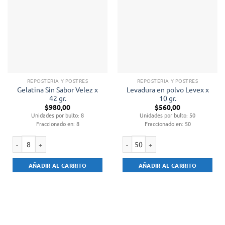
REPOSTERIA Y POSTRES
REPOSTERIA Y POSTRES
Gelatina Sin Sabor Velez x
Levadura en polvo Levex x
42 gr.
10 gr.
$
980,00
$
560,00
Unidades por bulto: 8
Unidades por bulto: 50
Fraccionado en: 8
Fraccionado en: 50
Gelatina Sin Sabor Velez x 42 gr. cantidad
Levadura en polvo Levex x 10 gr. ca
AÑADIR AL CARRITO
AÑADIR AL CARRITO