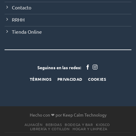
Contacto
RRHH
Tienda Online
Seguinos en las redes:
TÉRMINOS
PRIVACIDAD
COOKIES
Hecho con ❤ por Keep Calm Technology
ALMACÉN
BEBIDAS
BODEGA Y BAR
KIOSCO
LIBRERÍA Y COTILLON
HOGAR Y LIMPIEZA