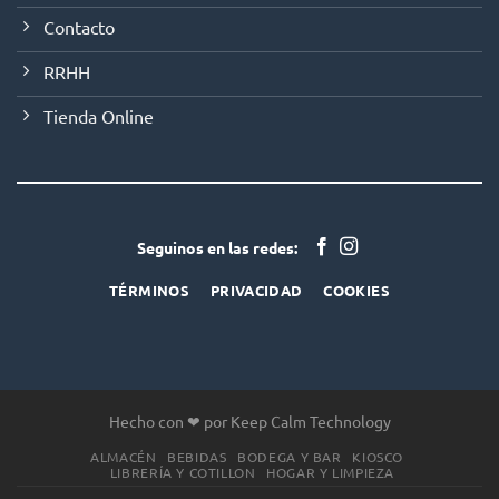
Contacto
RRHH
Tienda Online
Seguinos en las redes:
TÉRMINOS
PRIVACIDAD
COOKIES
Hecho con ❤ por Keep Calm Technology
ALMACÉN
BEBIDAS
BODEGA Y BAR
KIOSCO
LIBRERÍA Y COTILLON
HOGAR Y LIMPIEZA