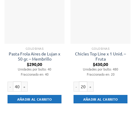
GOLOSINAS
GOLOSINAS
Pasta Frola Aires de Lujan x
Chicles Top Line x 1 Unid. –
50 gr. – Membrillo
Fruta
$
290,00
$
430,00
Unidades por bulto: 40
Unidades por bulto: 480
Fraccionado en: 40
Fraccionado en: 20
Pasta Frola Aires de Lujan x 50 gr. - Membrillo cantidad
Chicles Top Line x 1 Unid. - Fruta ca
AÑADIR AL CARRITO
AÑADIR AL CARRITO