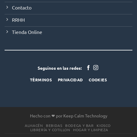
Contacto
RRHH
Tienda Online
Seguinos en las redes:
TÉRMINOS
PRIVACIDAD
COOKIES
Hecho con ❤ por Keep Calm Technology
ALMACÉN
BEBIDAS
BODEGA Y BAR
KIOSCO
LIBRERÍA Y COTILLON
HOGAR Y LIMPIEZA