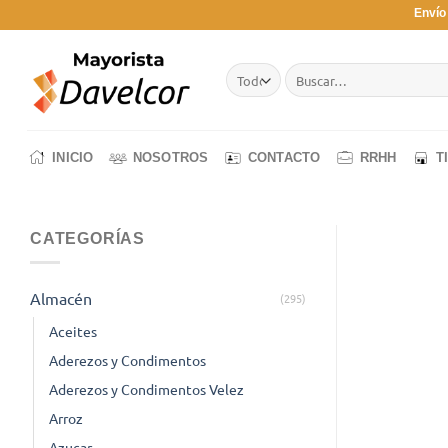
Saltar
Envío
al
contenido
Buscar
por:
INICIO
NOSOTROS
CONTACTO
RRHH
T
CATEGORÍAS
Almacén
(295)
Aceites
Aderezos y Condimentos
Aderezos y Condimentos Velez
Arroz
Azucar