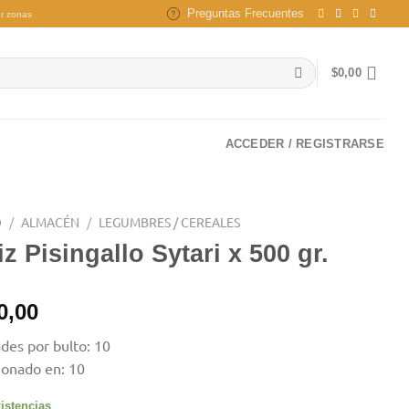
Preguntas Frecuentes
r zonas
$
0,00
ACCEDER / REGISTRARSE
O
/
ALMACÉN
/
LEGUMBRES / CEREALES
z Pisingallo Sytari x 500 gr.
0,00
des por bulto: 10
ionado en: 10
istencias