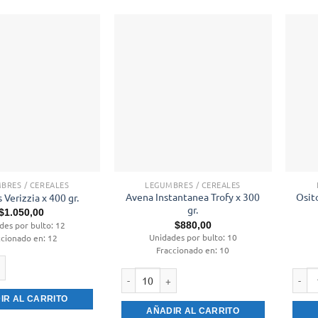
BRES / CEREALES
LEGUMBRES / CEREALES
Avena Instantanea Trofy x 300
Osit
 Verizzia x 400 gr.
gr.
$
1.050,00
des por bulto: 12
$
880,00
Unidades por bulto: 10
ccionado en: 12
Fraccionado en: 10
rizzia x 400 gr. cantidad
Avena Instantanea Trofy x 300 gr. cantidad
Osito
IR AL CARRITO
AÑADIR AL CARRITO