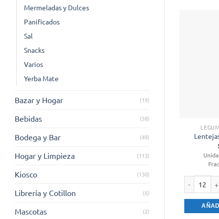
Mermeladas y Dulces
Panificados
Sal
Snacks
Varios
Yerba Mate
Bazar y Hogar
(19)
Bebidas
(58)
LEGUM
Lentejas
Bodega y Bar
(49)
Hogar y Limpieza
Unida
(113)
Fra
Kiosco
(130)
Librería y Cotillon
(6)
Lentejas Ve
AÑAD
Mascotas
(2)