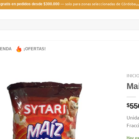
— solo para zonas seleccionadas de Córdoba
 gratis en pedidos desde $300.000
Ve
IENDA
¡OFERTAS!
INICI
Mai
55
$
Unida
Fracc
Hay ex