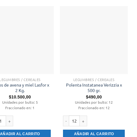
LEGUMBRES / CEREALES
LEGUMBRES / CEREALES
os de avena y miel Lasfor x
Polenta Instatanea Verizzia x
2 Kg.
500 gr.
$
10.500,00
$
490,00
Unidades por bulto: 5
Unidades por bulto: 12
Fraccionado en: 1
Fraccionado en: 12
s de avena y miel Lasfor x 2 Kg. cantidad
Polenta Instatanea Verizzia x 500 gr. c
AÑADIR AL CARRITO
AÑADIR AL CARRITO