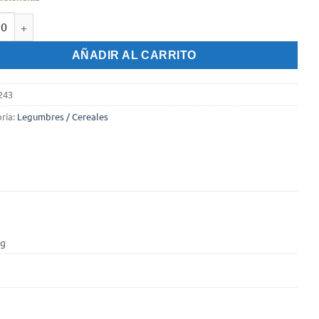
isingallo Sytari x 500 gr. cantidad
AÑADIR AL CARRITO
243
ría:
Legumbres / Cereales
kg