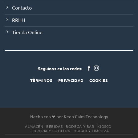
Contacto
RRHH
Tienda Online
Seguinos en las redes:
TÉRMINOS
PRIVACIDAD
COOKIES
Hecho con ❤ por Keep Calm Technology
ALMACÉN
BEBIDAS
BODEGA Y BAR
KIOSCO
LIBRERÍA Y COTILLON
HOGAR Y LIMPIEZA