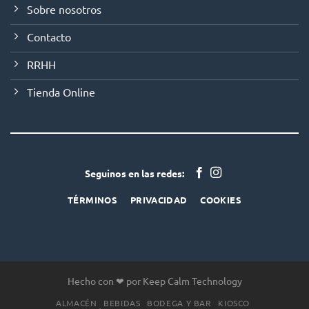
Sobre nosotros
Contacto
RRHH
Tienda Online
Seguinos en las redes:
TÉRMINOS
PRIVACIDAD
COOKIES
Hecho con ❤ por Keep Calm Technology
ALMACÉN
BEBIDAS
BODEGA Y BAR
KIOSCO