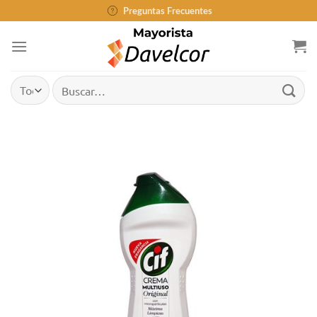
Saltar
Preguntas Frecuentes
al
contenido
Buscar
por: