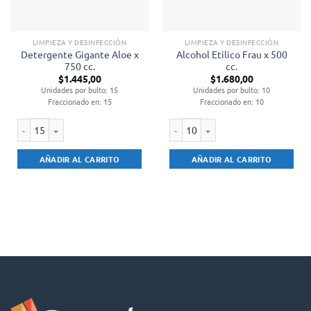
LIMPIEZA Y DESINFECCIÓN
LIMPIEZA Y DESINFECCIÓN
Detergente Gigante Aloe x
Alcohol Etilico Frau x 500
750 cc.
cc.
$
1.445,00
$
1.680,00
Unidades por bulto: 15
Unidades por bulto: 10
Fraccionado en: 15
Fraccionado en: 10
Detergente Gigante Aloe x 750 cc. cantidad
Alcohol Etilico Frau x 500 cc. cantid
AÑADIR AL CARRITO
AÑADIR AL CARRITO