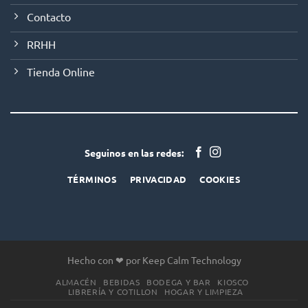
Contacto
RRHH
Tienda Online
Seguinos en las redes:
TÉRMINOS
PRIVACIDAD
COOKIES
Hecho con ❤ por Keep Calm Technology
ALMACÉN
BEBIDAS
BODEGA Y BAR
KIOSCO
LIBRERÍA Y COTILLON
HOGAR Y LIMPIEZA