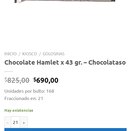
INICIO
/
KIOSCO
/
GOLOSINAS
Chocolate Hamlet x 43 gr. – Chocolataso
El
El
690,00
825,00
$
$
precio
precio
Unidades por bulto: 168
original
actual
Fraccionado en: 21
era:
es:
$825,00.
$690,00.
Hay existencias
Chocolate Hamlet x 43 gr. - Chocolataso cantidad