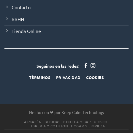
Contacto
RRHH
Tienda Online
Seguinos en las redes:
TÉRMINOS
PRIVACIDAD
COOKIES
Hecho con ❤ por Keep Calm Technology
ALMACÉN
BEBIDAS
BODEGA Y BAR
KIOSCO
LIBRERÍA Y COTILLON
HOGAR Y LIMPIEZA