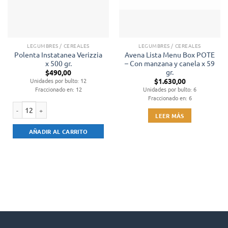
LEGUMBRES / CEREALES
LEGUMBRES / CEREALES
Polenta Instatanea Verizzia
Avena Lista Menu Box POTE
x 500 gr.
– Con manzana y canela x 59
gr.
$
490,00
$
1.630,00
Unidades por bulto: 12
Fraccionado en: 12
Unidades por bulto: 6
Fraccionado en: 6
LEER MÁS
Polenta Instatanea Verizzia x 500 gr. cantidad
AÑADIR AL CARRITO