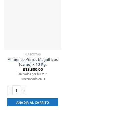
MASCOTAS
Alimento Perros Magnificos
(carne) x 10 Kg.
$
13.300,00
Unidades por bulto: 1
Fraccionado en: 1
Alimento Perros Magnificos (carne) x 10 Kg. cantidad
AÑADIR AL CARRITO