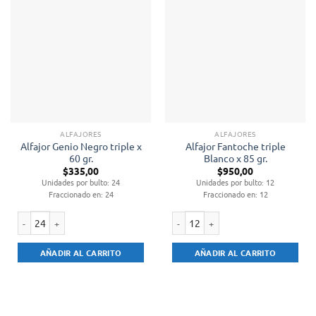
ALFAJORES
ALFAJORES
Alfajor Genio Negro triple x
Alfajor Fantoche triple
60 gr.
Blanco x 85 gr.
$
335,00
$
950,00
Unidades por bulto: 24
Unidades por bulto: 12
Fraccionado en: 24
Fraccionado en: 12
Alfajor Genio Negro triple x 60 gr. cantidad
Alfajor Fantoche triple Blanco x 85 
AÑADIR AL CARRITO
AÑADIR AL CARRITO